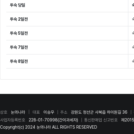
투숙 당일
투숙 2일전
투숙 5일전
투숙 7일전
투숙 8일전
상호
눈의나라
대표
이승우
주소
강원도 정선군 사북읍 하이원길 36
사업자등록번호
228-01-70998(간이과세자)
통신판매업 신고번호
제201
Copyright(c) 2024 눈의나라 ALL RIGHTS RESERVED